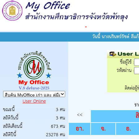
-
วันนี้ นางนรินทร์รัชต์ สี
ชื่อผู้ใช้ :
รหัสผ่าน :
ติดต่อผู
User Online
รา
ขณะนี้
3 คน
<<
ส
สถิติวันนี้
3 คน
สถิติเดือนนี้
673 คน
อา.
จ.
อ.
สถิติปีนี้
23278 คน