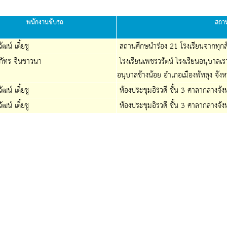
พนักงานขับรถ
สถาน
ฒน์ เตี้ยชู
สถานศึกษนำร่อง 21 โรงเรียนจากทุกสัง
ัทร จีนชาวนา
โรงเรียนเพชรวรัตน์ โรงเรียนอนุบาลเรว
อนุบาลช้างน้อย อำเภอเมืองพัทลุง จังห
ฒน์ เตี้ยชู
ห้องประชุมอิรวดี ชั้น 3 ศาลากลางจังห
ฒน์ เตี้ยชู
ห้องประชุมอิรวดี ชั้น 3 ศาลากลางจังห