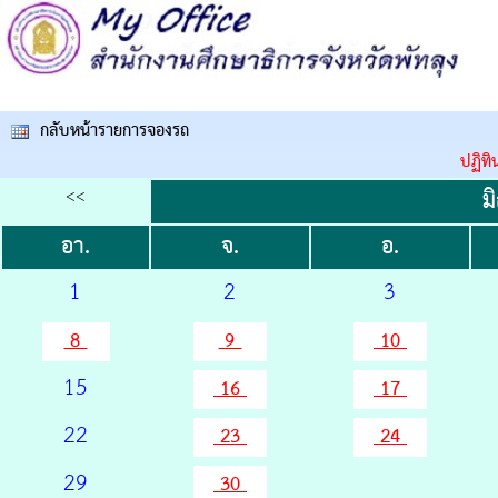
กลับหน้ารายการจองรถ
ปฏิทิ
<<
ม
อา.
จ.
อ.
1
2
3
8
9
10
15
16
17
22
23
24
29
30